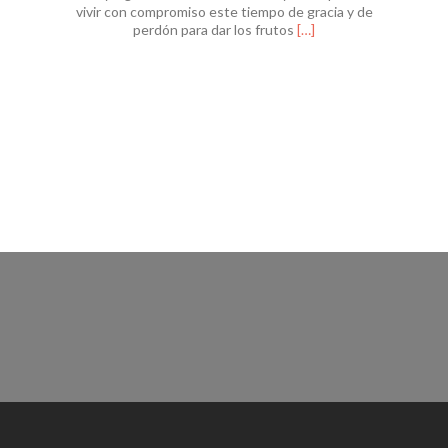
vivir con compromiso este tiempo de gracia y de
Leer
perdón para dar los frutos
[…]
másSubsidio
Cuaresma
2018
–
Retiro
para
Catequistas,
“Una
Cuaresma
para
Dar
Frutos”