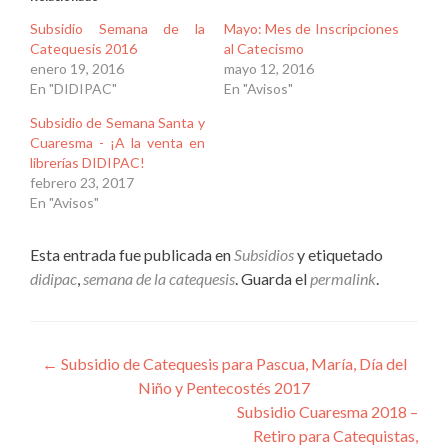
Subsidio Semana de la
Mayo: Mes de Inscripciones
Catequesis 2016
al Catecismo
enero 19, 2016
mayo 12, 2016
En "DIDIPAC"
En "Avisos"
Subsidio de Semana Santa y
Cuaresma - ¡A la venta en
librerías DIDIPAC!
febrero 23, 2017
En "Avisos"
Esta entrada fue publicada en
Subsidios
y etiquetado
didipac
,
semana de la catequesis
. Guarda el
permalink
.
Navegación
←
Subsidio de Catequesis para Pascua, María, Día del
Niño y Pentecostés 2017
de
Subsidio Cuaresma 2018 –
entradas
Retiro para Catequistas,