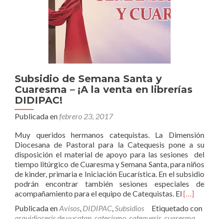
Subsidio de Semana Santa y
Cuaresma – ¡A la venta en librerías
DIDIPAC!
Publicada en
febrero 23, 2017
Muy queridos hermanos catequistas. La Dimensión
Diocesana de Pastoral para la Catequesis pone a su
disposición el material de apoyo para las sesiones del
tiempo litúrgico de Cuaresma y Semana Santa, para niños
de kinder, primaria e Iniciación Eucarística. En el subsidio
podrán encontrar también sesiones especiales de
Leer
acompañamiento para el equipo de Catequistas. El
[…]
másSubsid
Publicada en
Avisos
,
DIDIPAC
,
Subsidios
Etiquetado con
de
arquidiocesis de yucatan
,
catecismo
,
catequesis
,
cuaresma
,