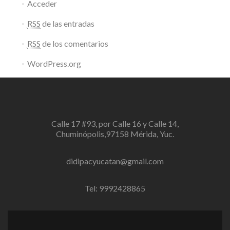
Acceder
RSS
de las entradas
RSS
de los comentarios
WordPress.org
Calle 17 #93, por Calle 16 y Calle 14,
Chuminópolis,97158 Mérida, Yuc.
didipacyucatan@gmail.com
Tel: 9992428865