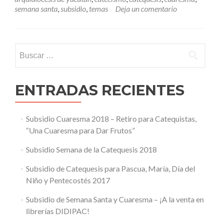
Semana
semana santa
,
subsidio
,
temas
Deja un comentario
Santa
y
Cuaresma
–
Buscar:
¡A
la
venta
en
ENTRADAS RECIENTES
librerías
DIDIPAC!
Subsidio Cuaresma 2018 – Retiro para Catequistas,
“Una Cuaresma para Dar Frutos”
Subsidio Semana de la Catequesis 2018
Subsidio de Catequesis para Pascua, María, Día del
Niño y Pentecostés 2017
Subsidio de Semana Santa y Cuaresma – ¡A la venta en
librerías DIDIPAC!