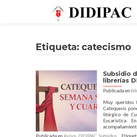
Etiqueta: catecismo
Subsidio 
librerías 
Publicada en
fe
Muy queridos h
Catequesis pone
litúrgico de C
Eucarística. 
acompañamiento 
Publicada en
Avisos
,
DIDIPAC
,
Subsidios
Etique