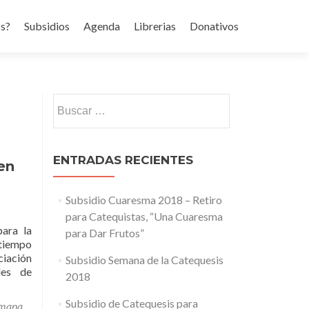
s?
Subsidios
Agenda
Librerias
Donativos
Buscar:
ENTRADAS RECIENTES
en
Subsidio Cuaresma 2018 – Retiro
para Catequistas, “Una Cuaresma
ara la
para Dar Frutos”
 tiempo
ciación
Subsidio Semana de la Catequesis
les de
2018
Subsidio de Catequesis para
mana