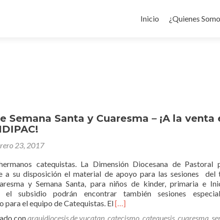
Ir
al
Inicio
¿Quienes Somo
contenido
de Semana Santa y Cuaresma – ¡A la venta 
DIDIPAC!
brero 23, 2017
ermanos catequistas. La Dimensión Diocesana de Pastoral p
 a su disposición el material de apoyo para las sesiones del
uaresma y Semana Santa, para niños de kinder, primaria e Ini
En el subsidio podrán encontrar también sesiones especia
Leer
para el equipo de Catequistas. El
[…]
másSubsidio
tado con
arquidiocesis de yucatan
,
catecismo
,
catequesis
,
cuaresma
,
se