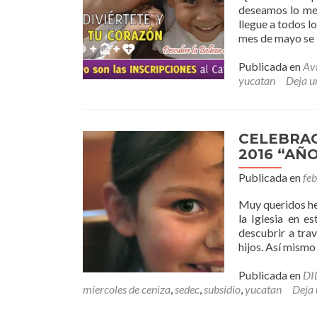
deseamos lo mej
llegue a todos l
mes de mayo se l
Publicada en
Av
yucatan
Deja u
CELEBRAC
2016 “AÑ
Publicada en
fe
Muy queridos he
la Iglesia en e
descubrir a tra
hijos. Así mismo
Publicada en
DI
miercoles de ceniza
,
sedec
,
subsidio
,
yucatan
Deja 