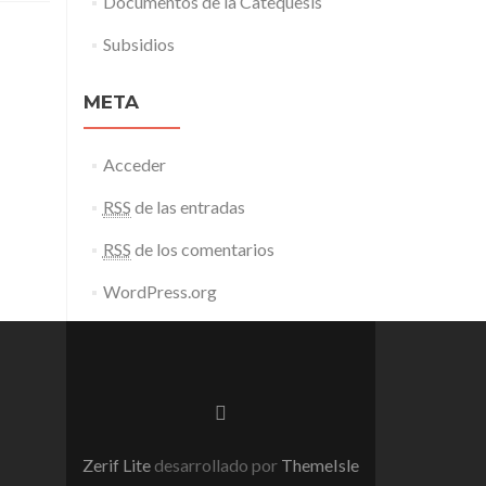
Documentos de la Catequesis
Subsidios
META
Acceder
RSS
de las entradas
RSS
de los comentarios
WordPress.org
Enlace
de
Facebook
Zerif Lite
desarrollado por
ThemeIsle