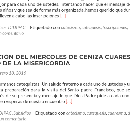
or para cada uno de ustedes. Intentando hacer que el mensaje d
os niños y que sea de forma más organizada, hemos querido que dur
Leer
leven a cabo las inscripciones
[…]
másMayo:
Mes
isos
,
DIDIPAC
Etiquetado con
catecismo
,
catequesis
,
Inscripciones
,
de
n comentario
Inscripciones
al
Catecismo
IÓN DEL MIERCOLES DE CENIZA CUARE
O DE LA MISERICORDIA
brero 18, 2016
rmanos catequistas: Un saludo fraterno a cada uno de ustedes y u
sta preparación para la visita del Santo padre Francisco, que 
vés de su presencia y mensaje lo que Dios Padre pide a cada uno
Leer
 en vísperas de nuestro encuentro
[…]
másCELEBRACIÓN
DEL
DIPAC
,
Subsidios
Etiquetado con
catecismo
,
catequesis
,
cuaresma
,
d
MIERCOLES
un comentario
DE
CENIZA