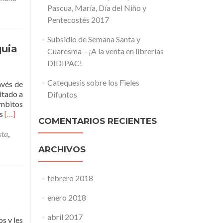
Pascua, María, Día del Niño y
Pentecostés 2017
Subsidio de Semana Santa y
quia
Cuaresma – ¡A la venta en librerías
DIDIPAC!
Catequesis sobre los Fieles
avés de
itado a
Difuntos
ámbitos
Leer
os
[…]
COMENTARIOS RECIENTES
másEncuesta
Diocesana
sta
,
de
ARCHIVOS
Catequesis
para
cada
febrero 2018
Parroquia
enero 2018
abril 2017
s y les