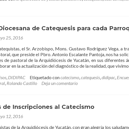
de
Semana
Santa
y
Cuaresma
Diocesana de Catequesis para cada Parro
–
¡A
yo 25, 2016
la
venta
tequistas, el Sr. Arzobispo, Mons. Gustavo Rodríguez Vega, a tr
en
storal, que preside el Pbro. Antonio Escalante Pantoja, nos ha solic
librerías
es de pastoral de la Arquidiócesis de Yucatán, en sus diferentes 
DIDIPAC!
aborar en la actualización del diagnóstico de la realidad, que vivim
isos
,
DIDIPAC
Etiquetado con
catecismo
,
catequesis
,
didipac
,
Encue
ral
,
Rolando Castillo
Deja un comentario
 de Inscripciones al Catecismo
yo 12, 2016
stas de la Arquidiócesis de Yucatán, con gran alegría los saludamo