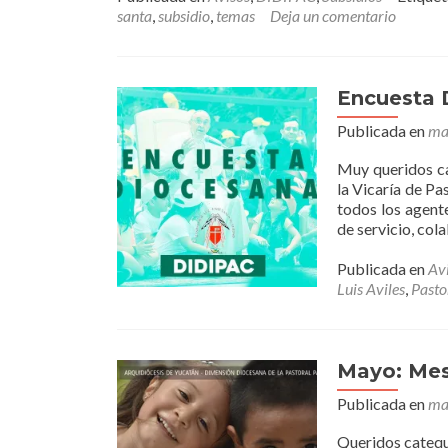
santa
,
subsidio
,
temas
Deja un comentario
Encuesta 
Publicada en
ma
Muy queridos ca
la Vicaría de Pa
todos los agent
de servicio, col
Publicada en
Av
Luis Aviles
,
Pasto
Mayo: Mes
Publicada en
ma
Queridos catequi