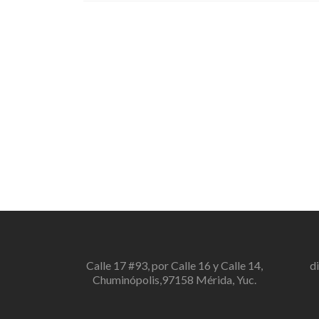
Calle 17 #93, por Calle 16 y Calle 14,
d
Chuminópolis,97158 Mérida, Yuc.